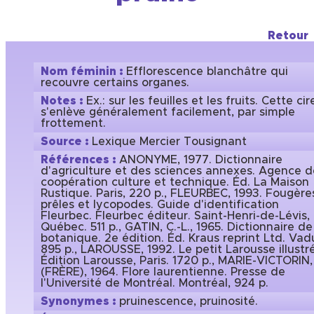
Retour
Nom féminin :
Efflorescence blanchâtre qui
recouvre certains organes.
Notes :
Ex.: sur les feuilles et les fruits. Cette cir
s'enlève généralement facilement, par simple
frottement.
Source :
Lexique Mercier Tousignant
Références :
ANONYME, 1977. Dictionnaire
d'agriculture et des sciences annexes. Agence d
coopération culture et technique. Éd. La Maison
Rustique. Paris, 220 p., FLEURBEC, 1993. Fougère
prêles et lycopodes. Guide d'identification
Fleurbec. Fleurbec éditeur. Saint-Henri-de-Lévis,
Québec. 511 p., GATIN, C.-L., 1965. Dictionnaire de
botanique. 2e édition. Éd. Kraus reprint Ltd. Vad
895 p., LAROUSSE, 1992. Le petit Larousse illustré
Édition Larousse, Paris. 1720 p., MARIE-VICTORIN,
(FRÈRE), 1964. Flore laurentienne. Presse de
l'Université de Montréal. Montréal, 924 p.
Synonymes :
pruinescence, pruinosité.