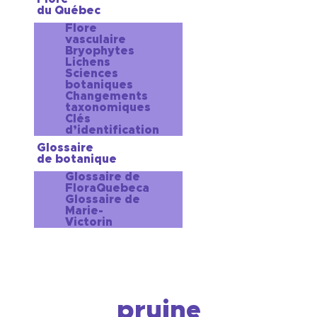
du Québec
Flore
vasculaire
Bryophytes
Lichens
Sciences
botaniques
Changements
taxonomiques
Clés
d’identification
Glossaire
de botanique
Glossaire de
FloraQuebeca
Glossaire de
Marie-
Victorin
pruine