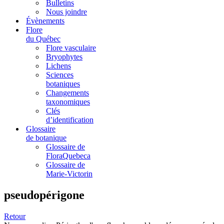
Bulletins
Nous joindre
Évènements
Flore
du Québec
Flore vasculaire
Bryophytes
Lichens
Sciences
botaniques
Changements
taxonomiques
Clés
d’identification
Glossaire
de botanique
Glossaire de
FloraQuebeca
Glossaire de
Marie-Victorin
pseudopérigone
Retour