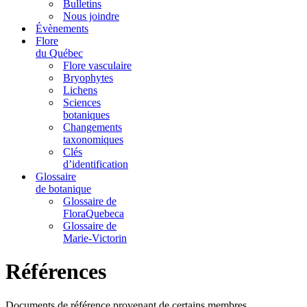
Bulletins
Nous joindre
Évènements
Flore
du Québec
Flore vasculaire
Bryophytes
Lichens
Sciences
botaniques
Changements
taxonomiques
Clés
d’identification
Glossaire
de botanique
Glossaire de
FloraQuebeca
Glossaire de
Marie-Victorin
Références
Documents de référence provenant de certains membres