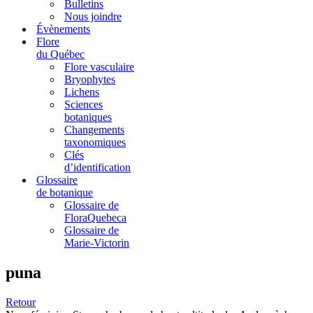
Bulletins
Nous joindre
Évènements
Flore
du Québec
Flore vasculaire
Bryophytes
Lichens
Sciences
botaniques
Changements
taxonomiques
Clés
d’identification
Glossaire
de botanique
Glossaire de
FloraQuebeca
Glossaire de
Marie-Victorin
puna
Retour