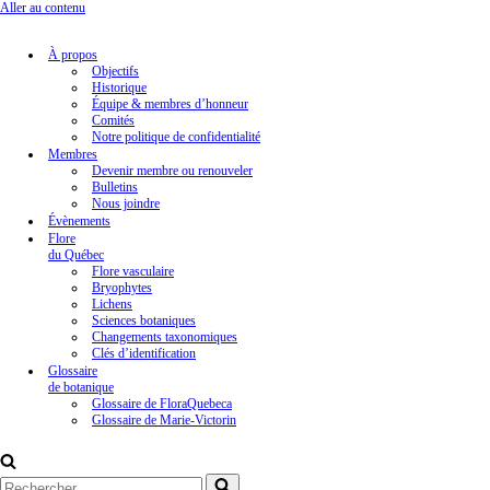
Aller au contenu
À propos
Objectifs
Historique
Équipe & membres d’honneur
Comités
Notre politique de confidentialité
Membres
Devenir membre ou renouveler
Bulletins
Nous joindre
Évènements
Flore
du Québec
Flore vasculaire
Bryophytes
Lichens
Sciences botaniques
Changements taxonomiques
Clés d’identification
Glossaire
de botanique
Glossaire de FloraQuebeca
Glossaire de Marie-Victorin
Rechercher...