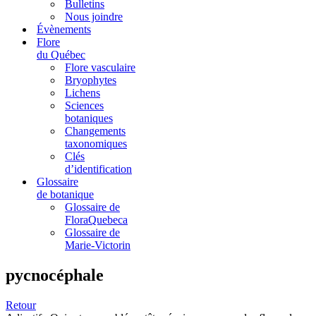
Bulletins
Nous joindre
Évènements
Flore
du Québec
Flore vasculaire
Bryophytes
Lichens
Sciences
botaniques
Changements
taxonomiques
Clés
d’identification
Glossaire
de botanique
Glossaire de
FloraQuebeca
Glossaire de
Marie-Victorin
pycnocéphale
Retour