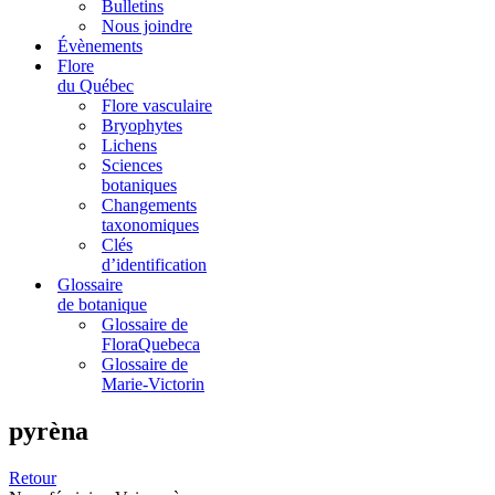
Bulletins
Nous joindre
Évènements
Flore
du Québec
Flore vasculaire
Bryophytes
Lichens
Sciences
botaniques
Changements
taxonomiques
Clés
d’identification
Glossaire
de botanique
Glossaire de
FloraQuebeca
Glossaire de
Marie-Victorin
pyrèna
Retour