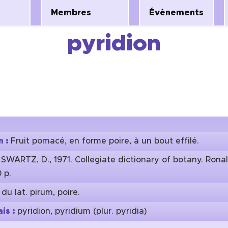
Membres
Évènements
pyridion
n :
Fruit pomacé, en forme poire, à un bout effilé.
:
SWARTZ, D., 1971. Collegiate dictionary of botany. Rona
 p.
:
du lat. pirum, poire.
is :
pyridion, pyridium (plur. pyridia)