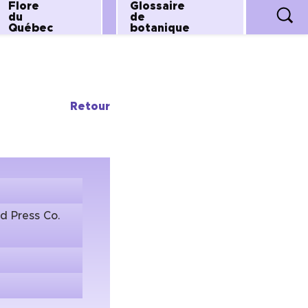
Flore
Glossaire
du
de
Québec
botanique
Retour
ld Press Co.