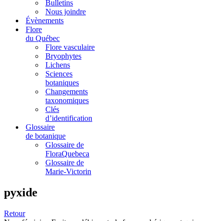
Bulletins
Nous joindre
Évènements
Flore
du Québec
Flore vasculaire
Bryophytes
Lichens
Sciences
botaniques
Changements
taxonomiques
Clés
d’identification
Glossaire
de botanique
Glossaire de
FloraQuebeca
Glossaire de
Marie-Victorin
pyxide
Retour