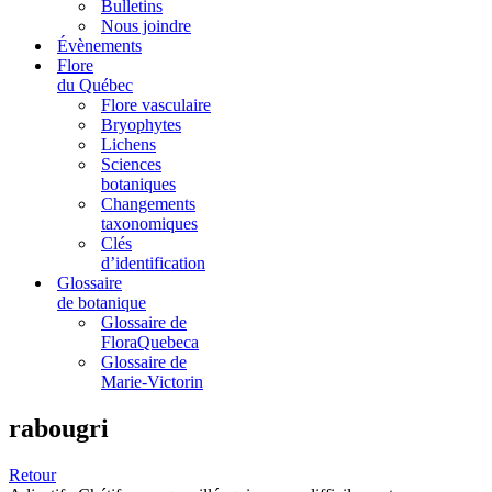
Bulletins
Nous joindre
Évènements
Flore
du Québec
Flore vasculaire
Bryophytes
Lichens
Sciences
botaniques
Changements
taxonomiques
Clés
d’identification
Glossaire
de botanique
Glossaire de
FloraQuebeca
Glossaire de
Marie-Victorin
rabougri
Retour