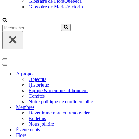
Glossaire de FloraQuebeca
Glossaire de Marie-Victorin
Rechercher...
Menu
de
Menu
navigation
de
À propos
navigation
Objectifs
Historique
Équipe & membres d’honneur
Comités
Notre politique de confidentialité
Membres
Devenir membre ou renouveler
Bulletins
Nous joindre
Évènements
Flore