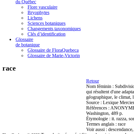
du Québec
Flore vasculaire
Bryophytes
Lichens
Sciences botaniques
Changements taxonomiques
Clés d’identification
Glossaire
de botanique
Glossaire de FloraQuebeca
Glossaire de Marie-Victorin
race
Retour
Nom féminin :
Subdivisio
qui résultent d'une adapta
géographique, le climat, l
Source :
Lexique Mercier
Références :
ANONYME, 19
Washington, 489 p.
Étymologie :
it. razza, so
Termes anglais :
race
Voir aussi :
descendance,