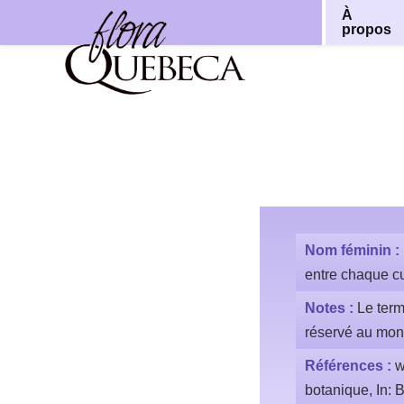
À
propos
Aller
au
contenu
Nom féminin :
entre chaque cul
Notes :
Le term
réservé au mond
Références :
w
botanique, In: 