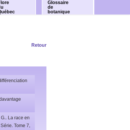
lore
Glossaire
du
de
Québec
botanique
Retour
ifférenciation
t davantage
G.. La race en
 Série. Tome 7,