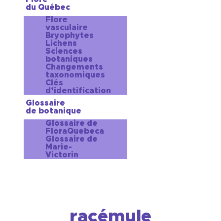
du Québec
Flore
vasculaire
Bryophytes
Lichens
Sciences
botaniques
Changements
taxonomiques
Clés
d’identification
Glossaire
de botanique
Glossaire de
FloraQuebeca
Glossaire de
Marie-
Victorin
racémule