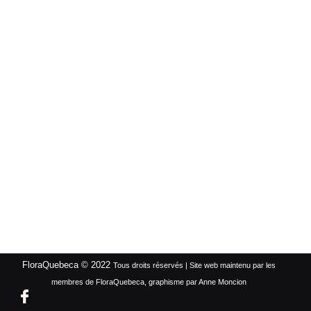
FloraQuebeca © 2022
Tous droits réservés | Site web maintenu par les
membres de FloraQuebeca, graphisme par Anne Moncion