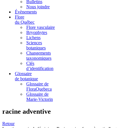
Bulletins
Nous joindre
Évènements
Flore
du Québec
Flore vasculaire
Bryophytes
Lichens
Sciences
botaniques
Changements
taxonomiques
Clés
d’identification
Glossaire
de botanique
Glossaire de
FloraQuebeca
Glossaire de
Marie-Victorin
racine adventive
Retour