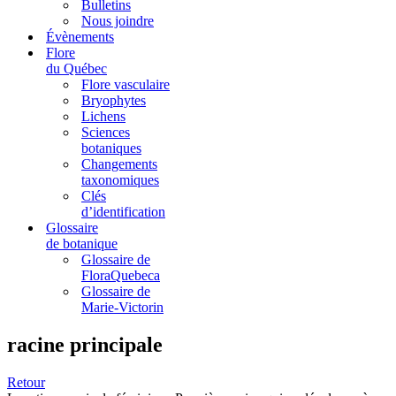
Bulletins
Nous joindre
Évènements
Flore
du Québec
Flore vasculaire
Bryophytes
Lichens
Sciences
botaniques
Changements
taxonomiques
Clés
d’identification
Glossaire
de botanique
Glossaire de
FloraQuebeca
Glossaire de
Marie-Victorin
racine principale
Retour