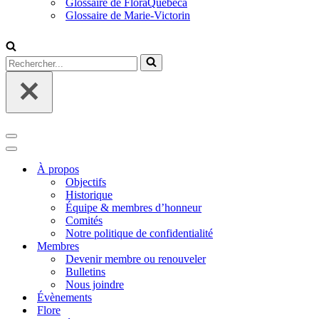
Glossaire de FloraQuebeca
Glossaire de Marie-Victorin
Rechercher...
Menu
de
Menu
navigation
de
À propos
navigation
Objectifs
Historique
Équipe & membres d’honneur
Comités
Notre politique de confidentialité
Membres
Devenir membre ou renouveler
Bulletins
Nous joindre
Évènements
Flore