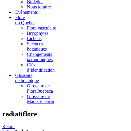
Bulletins
Nous joindre
Évènements
Flore
du Québec
Flore vasculaire
Bryophytes
Lichens
Sciences
botaniques
Changements
taxonomiques
Clés
d’identification
Glossaire
de botanique
Glossaire de
FloraQuebeca
Glossaire de
Marie-Victorin
radiatiflore
Retour