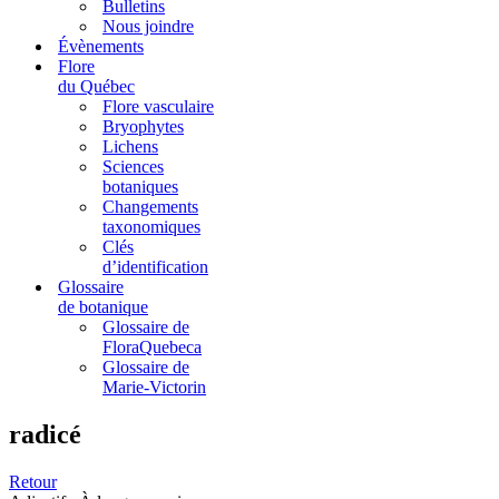
Bulletins
Nous joindre
Évènements
Flore
du Québec
Flore vasculaire
Bryophytes
Lichens
Sciences
botaniques
Changements
taxonomiques
Clés
d’identification
Glossaire
de botanique
Glossaire de
FloraQuebeca
Glossaire de
Marie-Victorin
radicé
Retour