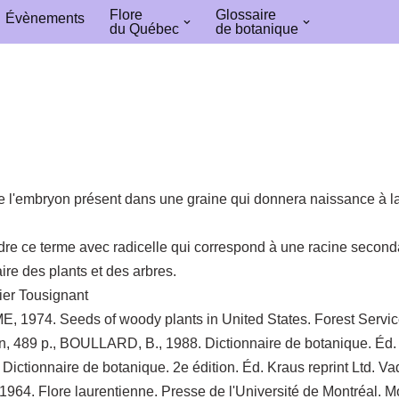
Flore
Glossaire
Évènements
du Québec
de botanique
e l'embryon présent dans une graine qui donnera naissance à la
re ce terme avec radicelle qui correspond à une racine secondai
ire des plants et des arbres.
ier Tousignant
 1974. Seeds of woody plants in United States. Forest Servic
n, 489 p., BOULLARD, B., 1988. Dictionnaire de botanique. Éd. 
. Dictionnaire de botanique. 2e édition. Éd. Kraus reprint Ltd. V
4. Flore laurentienne. Presse de l'Université de Montréal. Mo