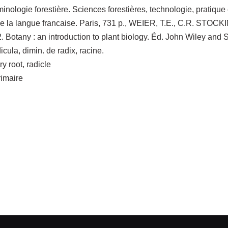
ologie forestière. Sciences forestières, technologie, pratique e
 de la langue francaise. Paris, 731 p., WEIER, T.E., C.R. ST
Botany : an introduction to plant biology. Éd. John Wiley and 
dicula, dimin. de radix, racine.
y root, radicle
rimaire