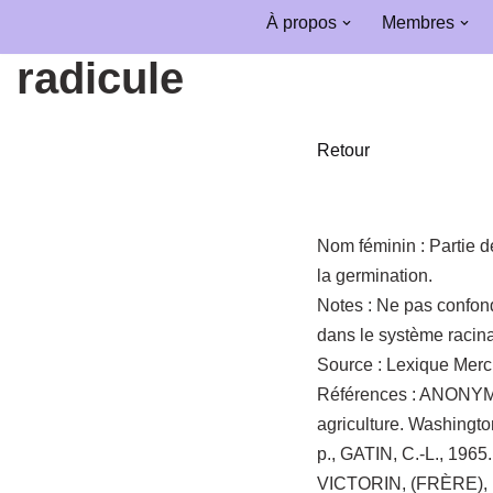
À propos
Membres
Aller
radicule
au
contenu
Retour
Nom féminin :
Partie d
la germination.
Notes :
Ne pas confond
dans le système racina
Source :
Lexique Merc
Références :
ANONYME,
agriculture. Washingto
p., GATIN, C.-L., 1965
VICTORIN, (FRÈRE), 196