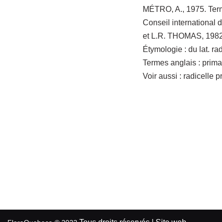
MÉTRO, A., 1975. Termin
Conseil international
et L.R. THOMAS, 1982. 
Étymologie :
du lat. ra
Termes anglais :
primar
Voir aussi :
radicelle p