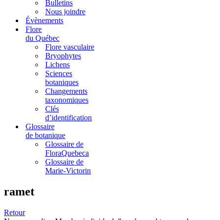
Bulletins
Nous joindre
Évènements
Flore
du Québec
Flore vasculaire
Bryophytes
Lichens
Sciences
botaniques
Changements
taxonomiques
Clés
d’identification
Glossaire
de botanique
Glossaire de
FloraQuebeca
Glossaire de
Marie-Victorin
ramet
Retour