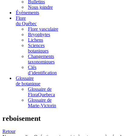
Bulletins
Nous joindre
Évènements
Flore
du Québec
Flore vasculaire
Bryophytes
Lichens
Sciences
botaniques
Changements
taxonomiques
Clés
d’identification
Glossaire
de botanique
Glossaire de
FloraQuebeca
Glossaire de
Marie-Victorin
reboisement
Retour