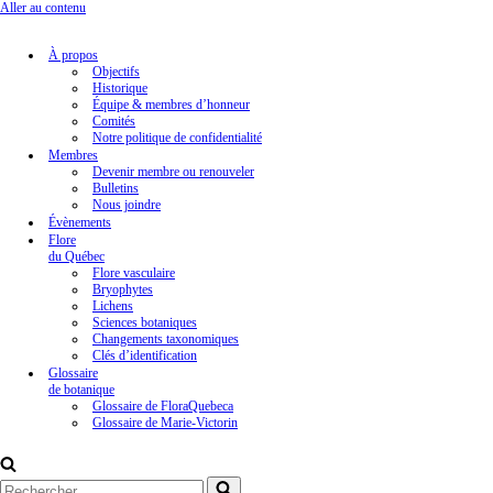
Aller au contenu
À propos
Objectifs
Historique
Équipe & membres d’honneur
Comités
Notre politique de confidentialité
Membres
Devenir membre ou renouveler
Bulletins
Nous joindre
Évènements
Flore
du Québec
Flore vasculaire
Bryophytes
Lichens
Sciences botaniques
Changements taxonomiques
Clés d’identification
Glossaire
de botanique
Glossaire de FloraQuebeca
Glossaire de Marie-Victorin
Rechercher...