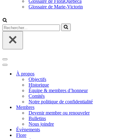
Glossaire de FloraQuebeca
Glossaire de Marie-Victorin
Rechercher...
Menu
de
Menu
navigation
de
À propos
navigation
Objectifs
Historique
Équipe & membres d’honneur
Comités
Notre politique de confidentialité
Membres
Devenir membre ou renouveler
Bulletins
Nous joindre
Évènements
Flore