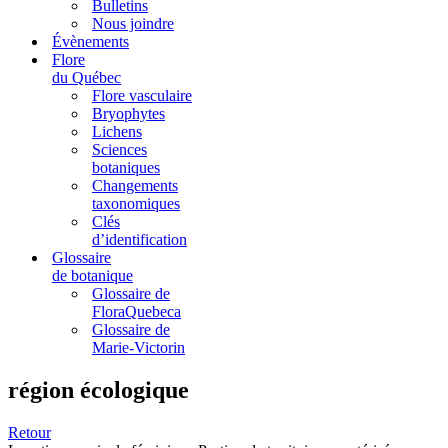
Bulletins
Nous joindre
Évènements
Flore
du Québec
Flore vasculaire
Bryophytes
Lichens
Sciences
botaniques
Changements
taxonomiques
Clés
d’identification
Glossaire
de botanique
Glossaire de
FloraQuebeca
Glossaire de
Marie-Victorin
région écologique
Retour