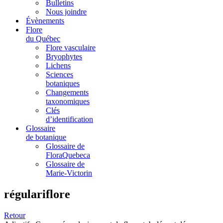
Bulletins
Nous joindre
Évènements
Flore
du Québec
Flore vasculaire
Bryophytes
Lichens
Sciences
botaniques
Changements
taxonomiques
Clés
d’identification
Glossaire
de botanique
Glossaire de
FloraQuebeca
Glossaire de
Marie-Victorin
régulariflore
Retour