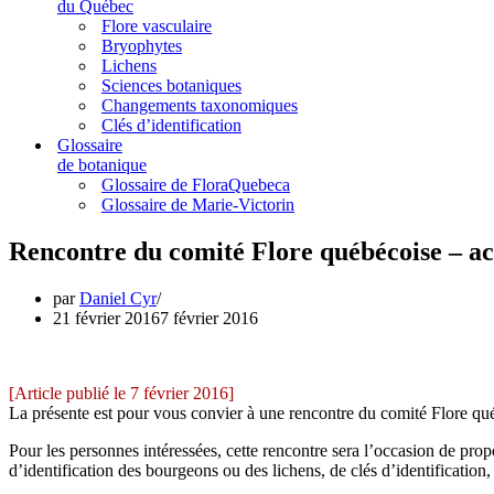
du Québec
Flore vasculaire
Bryophytes
Lichens
Sciences botaniques
Changements taxonomiques
Clés d’identification
Glossaire
de botanique
Glossaire de FloraQuebeca
Glossaire de Marie-Victorin
Rencontre du comité Flore québécoise – act
par
Daniel Cyr
21 février 2016
7 février 2016
[Article publié le 7 février 2016]
La présente est pour vous convier à une rencontre du comité Flore qué
Pour les personnes intéressées, cette rencontre sera l’occasion de prop
d’identification des bourgeons ou des lichens, de clés d’identification,