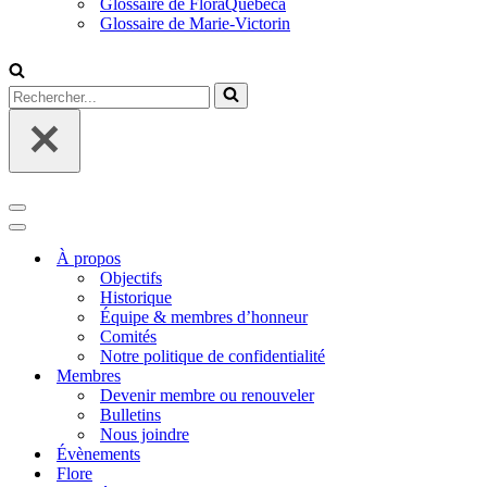
Glossaire de FloraQuebeca
Glossaire de Marie-Victorin
Rechercher...
Menu
de
Menu
navigation
de
À propos
navigation
Objectifs
Historique
Équipe & membres d’honneur
Comités
Notre politique de confidentialité
Membres
Devenir membre ou renouveler
Bulletins
Nous joindre
Évènements
Flore