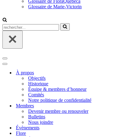
Glossaire de FloraQuebeca
Glossaire de Marie-Victorin
Rechercher...
Menu
de
Menu
navigation
de
À propos
navigation
Objectifs
Historique
Équipe & membres d’honneur
Comités
Notre politique de confidentialité
Membres
Devenir membre ou renouveler
Bulletins
Nous joindre
Évènements
Flore