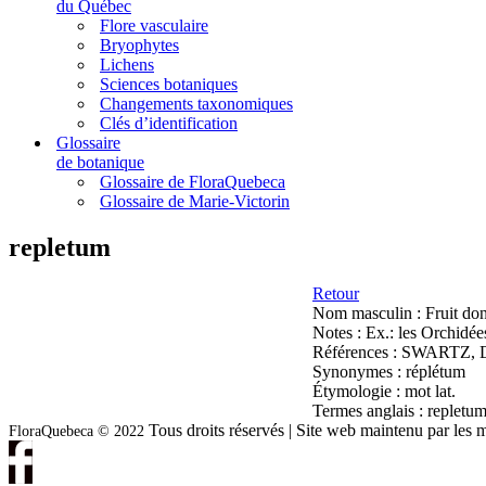
du Québec
Flore vasculaire
Bryophytes
Lichens
Sciences botaniques
Changements taxonomiques
Clés d’identification
Glossaire
de botanique
Glossaire de FloraQuebeca
Glossaire de Marie-Victorin
repletum
Retour
Nom masculin :
Fruit don
Notes :
Ex.: les Orchidée
Références :
SWARTZ, D.,
Synonymes :
réplétum
Étymologie :
mot lat.
Termes anglais :
repletum 
Tous droits réservés | Site web maintenu par l
FloraQuebeca © 2022