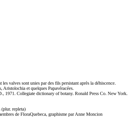
t les valves sont unies par des fils persistant après la déhiscence.
s, Aristolochia et quelques Papavéracées.
 1971. Collegiate dictionary of botany. Ronald Press Co. New York. 
(plur. repleta)
es membres de FloraQuebeca, graphisme par Anne Moncion