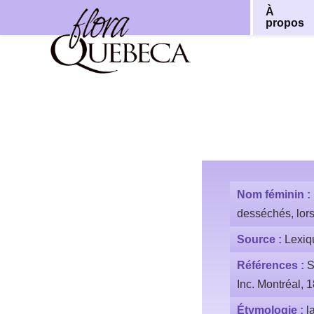
À
propos
Aller
au
contenu
Nom féminin :
desséchés, lors
Source :
Lexiq
Références :
S
Inc. Montréal, 
Étymologie :
l