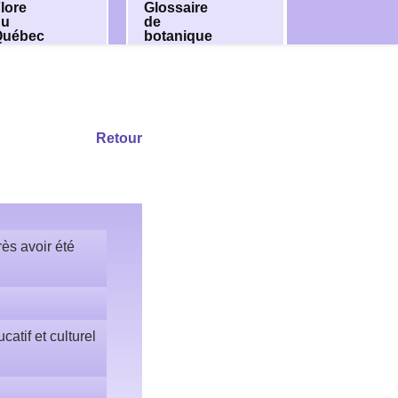
lore
Glossaire
du
de
Québec
botanique
Retour
ès avoir été
atif et culturel