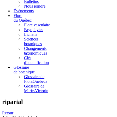
Bulletins
Nous joindre
Évènements
Flore
du Québec
Flore vasculaire
Bryophytes
Lichens
Sciences
botaniques
Changements
taxonomiques
Clés
d’identification
Glossaire
de botanique
Glossaire de
FloraQuebeca
Glossaire de
Marie-Victorin
riparial
Retour