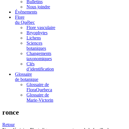
Bulletins
Nous joindre
Évènements
Flore
du Québec
Flore vasculaire
Bryophytes
Lichens
Sciences
botaniques
Changements
taxonomiques
Clés
d’identification
Glossaire
de botanique
Glossaire de
FloraQuebeca
Glossaire de
Marie-Victorin
ronce
Retour