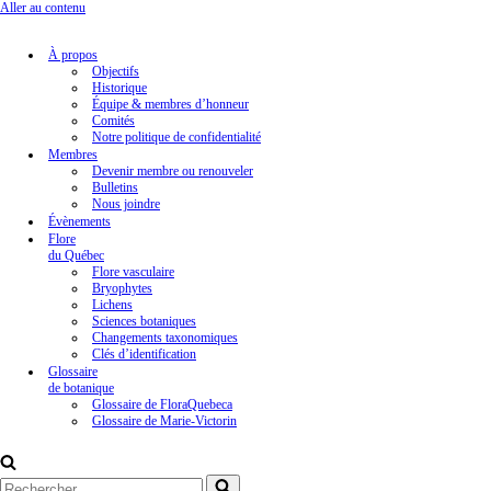
Aller au contenu
À propos
Objectifs
Historique
Équipe & membres d’honneur
Comités
Notre politique de confidentialité
Membres
Devenir membre ou renouveler
Bulletins
Nous joindre
Évènements
Flore
du Québec
Flore vasculaire
Bryophytes
Lichens
Sciences botaniques
Changements taxonomiques
Clés d’identification
Glossaire
de botanique
Glossaire de FloraQuebeca
Glossaire de Marie-Victorin
Rechercher...