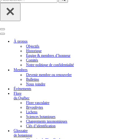
Menu
de
Menu
navigation
de
À propos
navigation
Objectifs
Historique
Équipe & membres d’honneur
Comités
Notre politique de confidentialité
Membres
Devenir membre ou renouveler
Bulletins
Nous joindre
Évènements
Flore
du Québec
Flore vasculaire
Bryophytes
Lichens
Sciences botaniques
Changements taxonomiques
Clés d’identification
Glossaire
de botanique