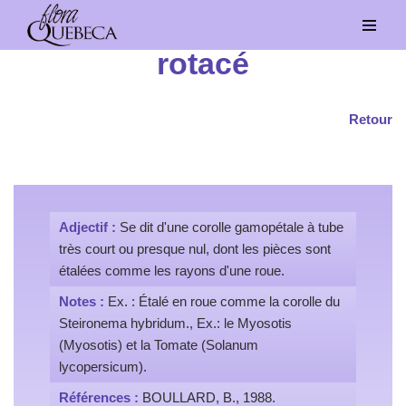
Aller
rotacé
au
contenu
Retour
Adjectif :
Se dit d'une corolle gamopétale à tube
très court ou presque nul, dont les pièces sont
étalées comme les rayons d'une roue.
Notes :
Ex. : Étalé en roue comme la corolle du
Steironema hybridum., Ex.: le Myosotis
(Myosotis) et la Tomate (Solanum
lycopersicum).
Références :
BOULLARD, B., 1988.