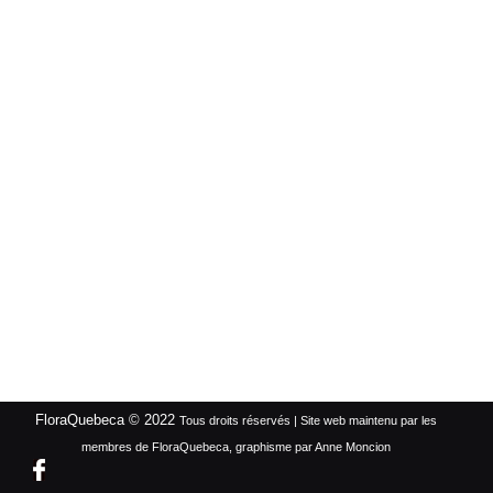
FloraQuebeca © 2022
Tous droits réservés | Site web maintenu par les
membres de FloraQuebeca, graphisme par Anne Moncion