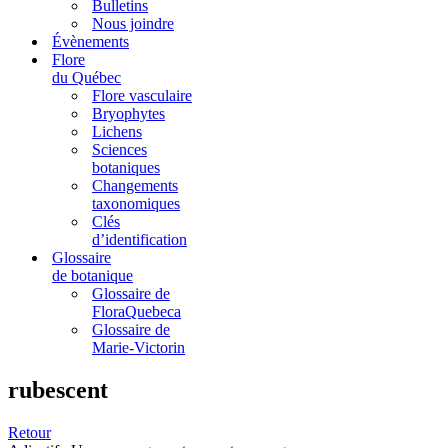
Bulletins
Nous joindre
Évènements
Flore
du Québec
Flore vasculaire
Bryophytes
Lichens
Sciences
botaniques
Changements
taxonomiques
Clés
d’identification
Glossaire
de botanique
Glossaire de
FloraQuebeca
Glossaire de
Marie-Victorin
rubescent
Retour