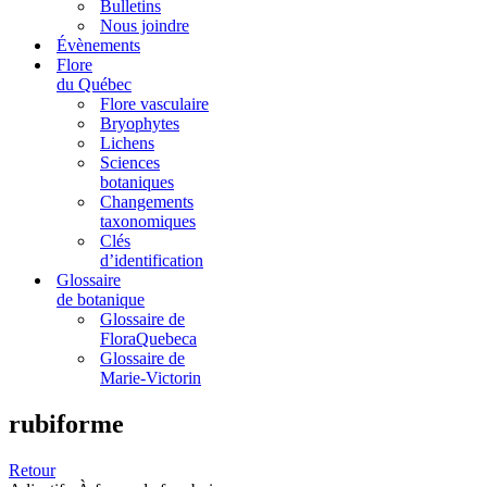
Bulletins
Nous joindre
Évènements
Flore
du Québec
Flore vasculaire
Bryophytes
Lichens
Sciences
botaniques
Changements
taxonomiques
Clés
d’identification
Glossaire
de botanique
Glossaire de
FloraQuebeca
Glossaire de
Marie-Victorin
rubiforme
Retour