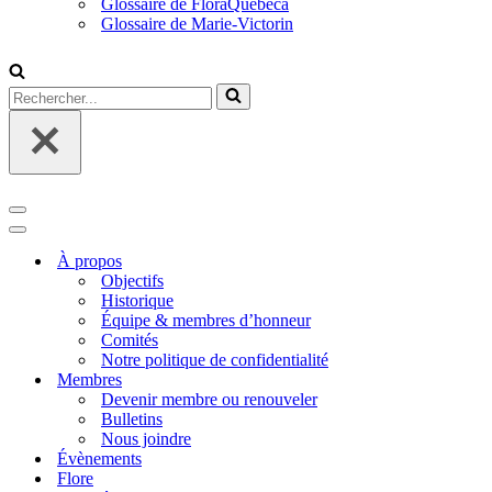
Glossaire de FloraQuebeca
Glossaire de Marie-Victorin
Rechercher...
Menu
de
Menu
navigation
de
À propos
navigation
Objectifs
Historique
Équipe & membres d’honneur
Comités
Notre politique de confidentialité
Membres
Devenir membre ou renouveler
Bulletins
Nous joindre
Évènements
Flore