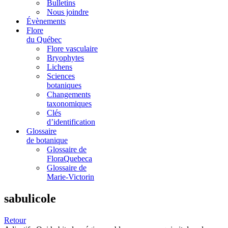
Bulletins
Nous joindre
Évènements
Flore
du Québec
Flore vasculaire
Bryophytes
Lichens
Sciences
botaniques
Changements
taxonomiques
Clés
d’identification
Glossaire
de botanique
Glossaire de
FloraQuebeca
Glossaire de
Marie-Victorin
sabulicole
Retour