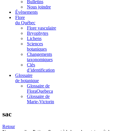
Bulletins
Nous joindre
Évènements
Flore
du Québec
Flore vasculaire
Bryophytes
Lichens
Sciences
botaniques
Changements
taxonomiques
Clés
d’identification
Glossaire
de botanique
Glossaire de
FloraQuebeca
Glossaire de
Marie-Victorin
sac
Retour