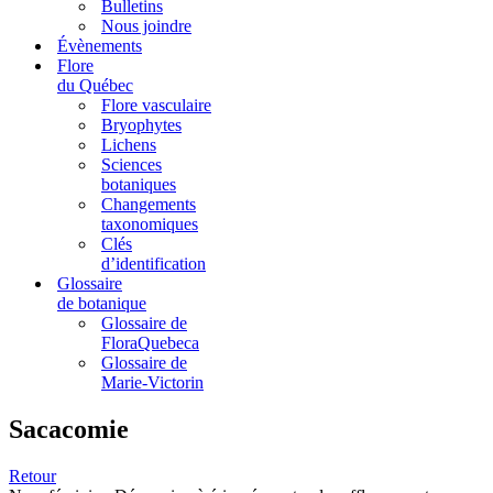
Bulletins
Nous joindre
Évènements
Flore
du Québec
Flore vasculaire
Bryophytes
Lichens
Sciences
botaniques
Changements
taxonomiques
Clés
d’identification
Glossaire
de botanique
Glossaire de
FloraQuebeca
Glossaire de
Marie-Victorin
Sacacomie
Retour