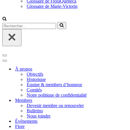
Glossaire de FloraQuebeca
Glossaire de Marie-Victorin
Rechercher...
Menu
de
Menu
navigation
de
À propos
navigation
Objectifs
Historique
Équipe & membres d’honneur
Comités
Notre politique de confidentialité
Membres
Devenir membre ou renouveler
Bulletins
Nous joindre
Évènements
Flore