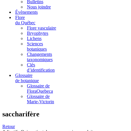
Bulletins
Nous joindre
Évènements
Flore
du Québec
Flore vasculaire
Bryophytes
Lichens
Sciences
botaniques
Changements
taxonomiques
Clés
d’identification
Glossaire
de botanique
Glossaire de
FloraQuebeca
Glossaire de
Marie-Victorin
saccharifère
Retour