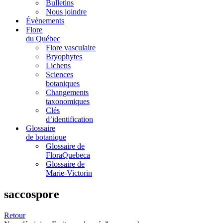
Bulletins
Nous joindre
Évènements
Flore
du Québec
Flore vasculaire
Bryophytes
Lichens
Sciences
botaniques
Changements
taxonomiques
Clés
d’identification
Glossaire
de botanique
Glossaire de
FloraQuebeca
Glossaire de
Marie-Victorin
saccospore
Retour