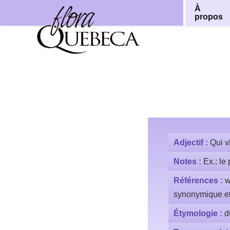
À
propos
Aller
au
contenu
Adjectif :
Qui vi
Notes :
Ex.: le
Références :
w
synonymique et 
Étymologie :
d