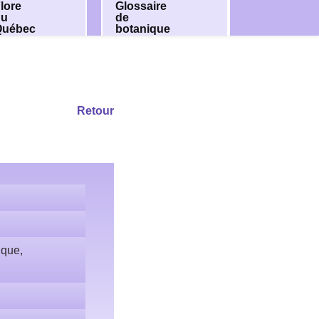
lore
Glossaire
du
de
Québec
botanique
Retour
ique,