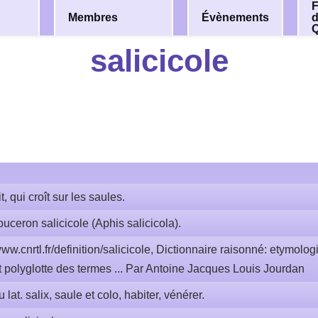
F
Membres
Évènements
salicicole
t, qui croît sur les saules.
 puceron salicicole (Aphis salicicola).
ww.cnrtl.fr/definition/salicicole, Dictionnaire raisonné: etymolog
polyglotte des termes ... Par Antoine Jacques Louis Jourdan
u lat. salix, saule et colo, habiter, vénérer.