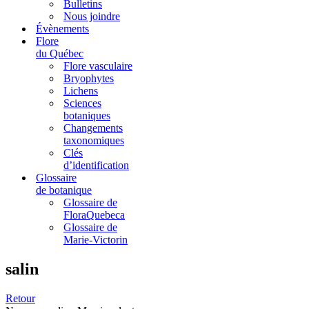
Bulletins
Nous joindre
Évènements
Flore
du Québec
Flore vasculaire
Bryophytes
Lichens
Sciences
botaniques
Changements
taxonomiques
Clés
d’identification
Glossaire
de botanique
Glossaire de
FloraQuebeca
Glossaire de
Marie-Victorin
salin
Retour