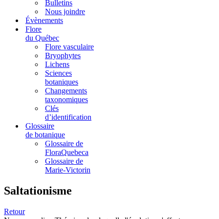
Bulletins
Nous joindre
Évènements
Flore
du Québec
Flore vasculaire
Bryophytes
Lichens
Sciences
botaniques
Changements
taxonomiques
Clés
d’identification
Glossaire
de botanique
Glossaire de
FloraQuebeca
Glossaire de
Marie-Victorin
Saltationisme
Retour