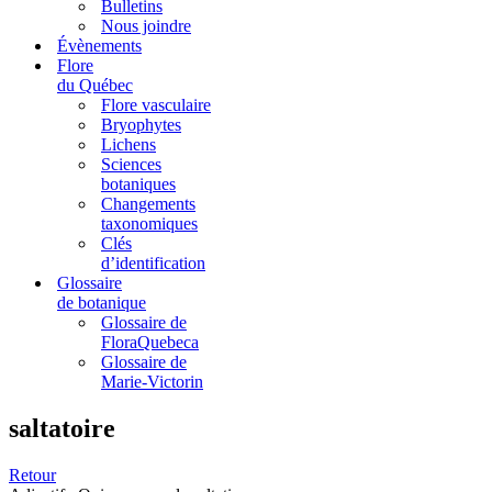
Bulletins
Nous joindre
Évènements
Flore
du Québec
Flore vasculaire
Bryophytes
Lichens
Sciences
botaniques
Changements
taxonomiques
Clés
d’identification
Glossaire
de botanique
Glossaire de
FloraQuebeca
Glossaire de
Marie-Victorin
saltatoire
Retour