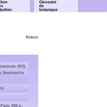
lore
Glossaire
du
de
Québec
botanique
Retour
mbraneuse. |RO|
 favorisant la
s).
Paris, 398 p.,