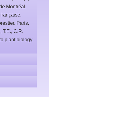
de Montréal.
française.
restier. Paris,
 T.E., C.R.
 plant biology.