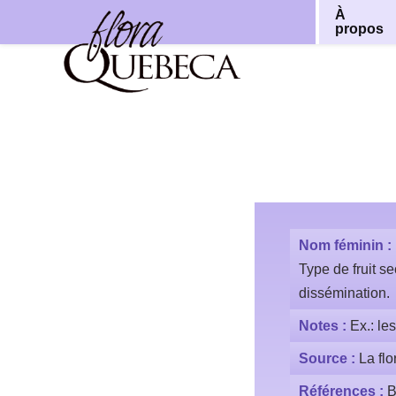
À
propos
Aller
au
contenu
Nom féminin :
Type de fruit s
dissémination.
Notes :
Ex.: le
Source :
La flo
Références :
B