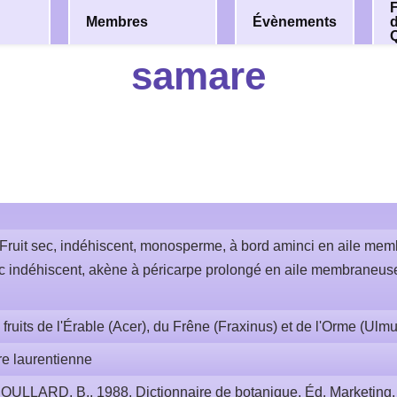
F
Membres
Évènements
samare
Fruit sec, indéhiscent, monosperme, à bord aminci en aile me
ec indéhiscent, akène à péricarpe prolongé en aile membraneuse,
s fruits de l'Érable (Acer), du Frêne (Fraxinus) et de l'Orme (Ulmu
re laurentienne
OULLARD, B., 1988. Dictionnaire de botanique. Éd. Marketing. 