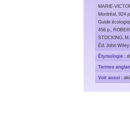
MARIE-VICTORIN
Montréal, 924 
Guide écologique
456 p., ROBERT,
STOCKING, M.G.
Éd. John Wiley
Étymologie :
d
Termes anglai
Voir aussi :
ak