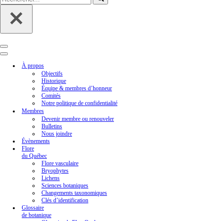
Menu
de
Menu
navigation
de
À propos
navigation
Objectifs
Historique
Équipe & membres d’honneur
Comités
Notre politique de confidentialité
Membres
Devenir membre ou renouveler
Bulletins
Nous joindre
Évènements
Flore
du Québec
Flore vasculaire
Bryophytes
Lichens
Sciences botaniques
Changements taxonomiques
Clés d’identification
Glossaire
de botanique