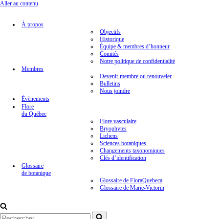
Aller au contenu
À propos
Objectifs
Historique
Équipe & membres d’honneur
Comités
Notre politique de confidentialité
Membres
Devenir membre ou renouveler
Bulletins
Nous joindre
Évènements
Flore
du Québec
Flore vasculaire
Bryophytes
Lichens
Sciences botaniques
Changements taxonomiques
Clés d’identification
Glossaire
de botanique
Glossaire de FloraQuebeca
Glossaire de Marie-Victorin
Rechercher...