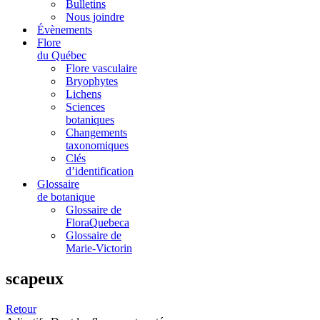
Bulletins
Nous joindre
Évènements
Flore
du Québec
Flore vasculaire
Bryophytes
Lichens
Sciences
botaniques
Changements
taxonomiques
Clés
d’identification
Glossaire
de botanique
Glossaire de
FloraQuebeca
Glossaire de
Marie-Victorin
scapeux
Retour